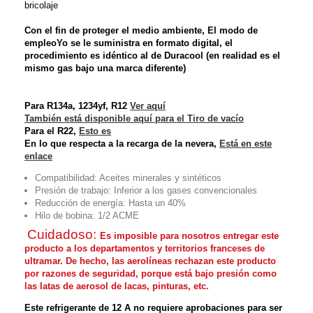
bricolaje
Con el fin de proteger el medio ambiente,
El modo de
empleo
Yo
se le suministra en formato digital, el
procedimiento es idéntico al de Duracool (en realidad es el
mismo gas bajo una marca diferente)
Para R134a, 1234yf, R12
Ver aquí
También está disponible aquí para el
Tiro de vacío
Para el R22,
Esto es
En lo que respecta a la recarga de la nevera,
Está en este
enlace
Compatibilidad
: Aceites minerales y sintéticos
Presión de trabajo
: Inferior a los gases convencionales
Reducción de energía
: Hasta un 40%
Hilo de bobina
: 1/2 ACME
Cuidadoso:
Es imposible para nosotros entregar este
producto a los departamentos y territorios franceses de
ultramar. De hecho, las aerolíneas rechazan este producto
por razones de seguridad, porque está bajo presión como
las latas de aerosol de lacas, pinturas, etc.
Este refrigerante de 12 A no requiere aprobaciones para ser