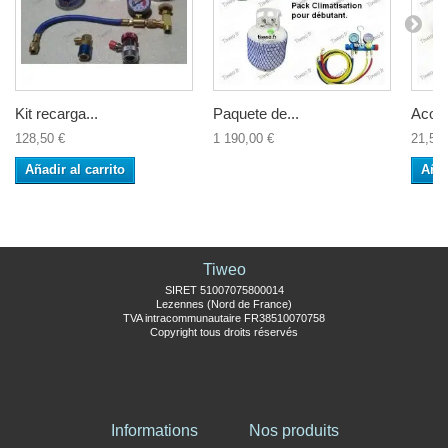
Kit recarga...
Paquete de...
Acopl
128,50 €
1 190,00 €
21,50 
Añadir al carrito
Añad
Tiweo
SIRET 51007075800014
Lezennes (Nord de France)
TVA intracommunautaire FR38510070758
Copyright tous droits réservés
Informations
Nos produits