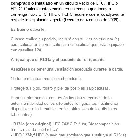
comprado o instalado
en un circuito vacío de CFC, HFC o
HCFC. Cualquier intervención en un circuito que todavía
contenga flúor: CFC, HFC o HCFC requiere que el coadyuvante
respete la legislación vigente (Decreto de 4 de julio de 2009).
Es bueno saberlo:
Cuando realice su pedido, recibirá con su kit una etiqueta (s)
para colocar en su vehículo para especificar que está equipado
con gasolina 12A
Al igual que el R134a y el paquete de refrigerante,
Asegúrese de tener una ventilación adecuada durante la carga.
No fume mientras manipula el producto.
Protege tus ojos, rostro y piel de posibles salpicaduras.
Para su información, aquí están los datos técnicos de la
autoinflamabilidad de los diferentes refrigerantes (fácilmente
disponibles e indiscutibles en los sitios web de los distintos
fabricantes).
-
R134a (gas original)
HFC 743°C F: flúor, "descomposición
térmica: ácido fluorhídrico",
-
HFO 1234yf HFC
(nuevo gas aprobado que sustituye al R134a)