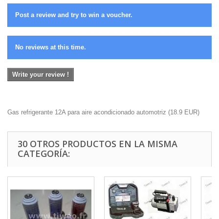
Post a review and try to win a voucher.
No reviews at this time.
Write your review !
Gas refrigerante 12A para aire acondicionado automotriz
(
18.9
EUR
)
30 OTROS PRODUCTOS EN LA MISMA
CATEGORÍA: