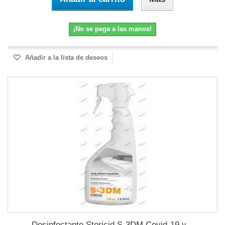
¡No se pega a las manos!
Añadir a la lista de deseos
Desinfectante Stericid S-3DM Covid-19 y...