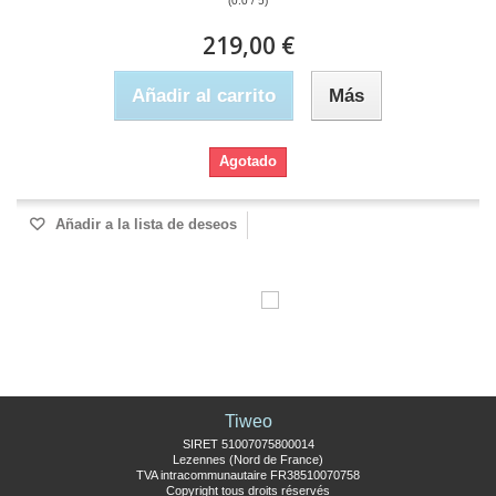
(0.0 / 5)
219,00 €
Añadir al carrito
Más
Agotado
Añadir a la lista de deseos
Tiweo
SIRET 51007075800014
Lezennes (Nord de France)
TVA intracommunautaire FR38510070758
Copyright tous droits réservés