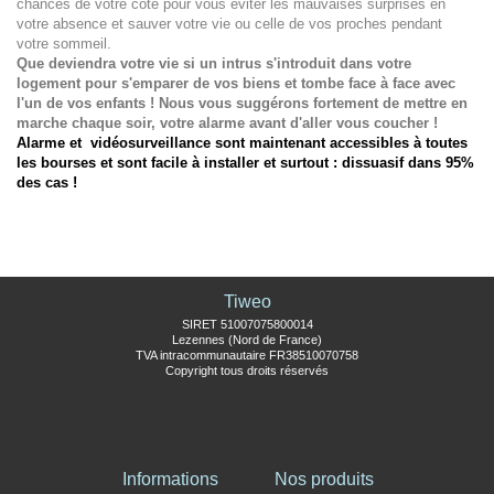
chances de votre côté pour vous éviter les mauvaises surprises en
votre absence et sauver votre vie ou celle de vos proches pendant
votre sommeil.
Que deviendra votre vie si un intrus s'introduit dans votre
logement pour s'emparer de vos biens et tombe face à face avec
l'un de vos enfants ! Nous vous suggérons fortement de mettre en
marche chaque soir, votre alarme avant d'aller vous coucher !
Alarme et vidéosurveillance sont maintenant accessibles à toutes
les bourses et sont facile à installer
et surtout : dissuasif dans 95%
des cas !
Tiweo
SIRET 51007075800014
Lezennes (Nord de France)
TVA intracommunautaire FR38510070758
Copyright tous droits réservés
Informations
Nos produits