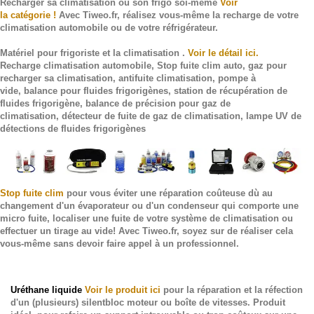
Recharger sa climatisation ou son frigo soi-même
Voir
la
catégorie
!
Avec Tiweo.fr, réalisez vous-même la recharge de votre
climatisation automobile ou de votre
r
éfrigérateur
.
Matériel pour frigoriste et la climatisation .
Voir le détail ici.
Recharge climatisation automobile
,
Stop fuite clim auto
,
gaz pour
recharger sa climatisation
,
antifuite climatisation
,
pompe à
vide
,
balance pour fluides frigorigènes
,
station de récupération de
fluides frigorigène
, balance de précision pour gaz de
climatisation,
détecteur de fuite de gaz de climatisation
,
lampe UV de
détections de fluides
frigorigènes
Stop
fuite clim
pour vous éviter une réparation coûteuse
dù au
changement d'un évaporateur ou d'un condenseur qui comporte une
micro fuite,
localiser une fuite de votre système de climatisation
ou
effectuer un
tirage au vide! Avec Tiweo.fr
, soyez sur de réaliser cela
vous-même sans devoir faire appel à un professionnel.
Uréthane liquide
Voir le produit ici
pour la réparation et la réfection
d'un (plusieurs) silentbloc moteur ou boîte de vitesses
. Produit