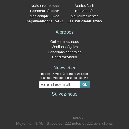
Livraisons et retours
Ventes flash
Paiement sécurisé
Nouveautés
Mon compte Tiweo
Meilleures ventes
Réglementations RPGD
Les avis clients Tiweo
A propos
Qui sommes-nous
Mentions légales
Conditions générales
Contactez-nous
Newsletter
Inscrivez-vous à notre newsletter
pour recevoir des offres exclusives
Suivez-nous
Tiweo
-
Moyenne :
4.7
/
5
- Basée sur
222
notes et
222
avis clients