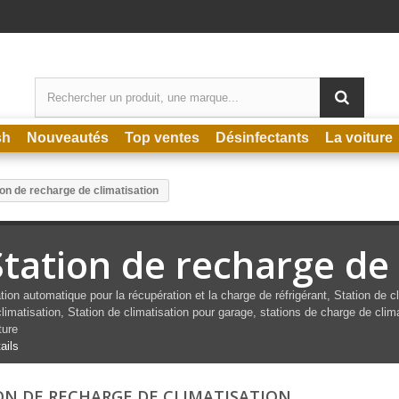
sh
Nouveautés
Top ventes
Désinfectants
La voiture
ion de recharge de climatisation
Station de recharge de 
tion automatique
pour la récupération et la
charge
de réfrigérant,
Station de c
climatisation, Station de climatisation pour garage,
stations de charge
de
clim
ture
ails
ON DE RECHARGE DE CLIMATISATION