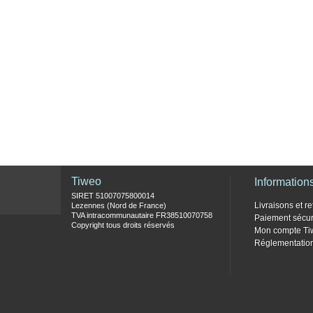
Tiweo
Information
SIRET 51007075800014
Livraisons et re
Lezennes (Nord de France)
TVA intracommunautaire FR38510070758
Paiement sécur
Copyright tous droits réservés
Mon compte Ti
Réglementati