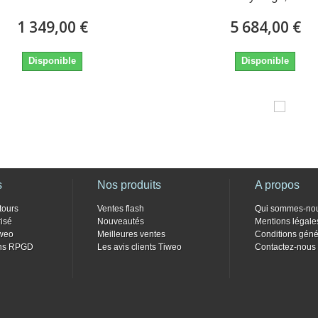
1 349,00 €
5 684,00 €
Disponible
Disponible
s
Nos produits
A propos
tours
Ventes flash
Qui sommes-no
isé
Nouveautés
Mentions légale
weo
Meilleures ventes
Conditions géné
ons RPGD
Les avis clients Tiweo
Contactez-nous