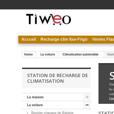
Accueil
Recharge clim fixe-Frigo
Ventes Fla
Home
La voiture
Climatisation automobile
Stat
STATION DE RECHARGE DE
CLIMATISATION
Sta
la
voi
La maison
Dét
La voiture
STATI
Booster chargeur de Batterie