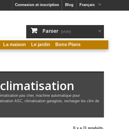
Connexion et inscription
Blog
Français
Panier
(vide)
La maison
Le jardin
Bons Plans
climatisation
limatisation pas cher, machine
automatique
pour
atisation
ASC, climatisation garagiste, recharger les clim de
Il y a 11 produits.