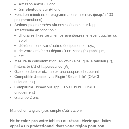
Amazon
Alexa
/
Echo
Siri Shortcuts
sur
iPhone
Fonction minuterie et programmations horaires (jusqu'à 100
programmations)
Actions programmées v
ia des scénarios sur l'
app
smartphone
en fonction :
d'horaires fixes ou x temps avant/après le lever/coucher du
soleil,
d'événements sur d'autres équipements Tuya,
de votre arrivée ou départ d'une zone géographique,
etc.
Mesure la consommation
(en kWh) ainsi que la tension (V),
l'intensité (A) et la puissance (W)
Garde le dernier état après une coupure de courant
Compatible Jeedom
via Plugin "Smart Life" (ON/OFF
uniquement)
Compatible Homey
via app "Tuya Cloud" (ON/OFF
uniquement)
Garantie 2 ans
Manuel en anglais (très simple d'utilisation)
Ne bricolez pas votre tableau ou réseau électrique, faites
appel à un professionnel dans votre région pour son