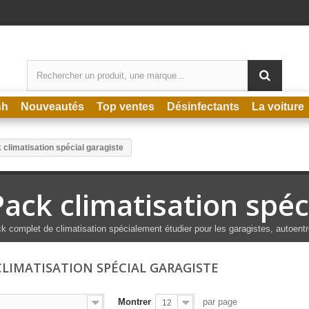
sh
Nouveautés
Top ventes
Désinfectants
La voiture
 climatisation spécial garagiste
Pack climatisation spéc
k complet de climatisation spécialement étudier pour les garagistes, autoent
CLIMATISATION SPÉCIAL GARAGISTE
Montrer
par page
12