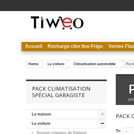
Accueil
Recharge clim fixe-Frigo
Ventes Fla
Home
La voiture
Climatisation automobile
Pack
PACK CLIMATISATION
SPÉCIAL GARAGISTE
pac
La maison
PACK 
La voiture
Tri
--
Booster chargeur de Batterie