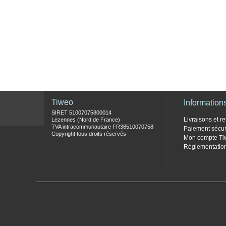
Tiweo
Information
SIRET 51007075800014
Livraisons et re
Lezennes (Nord de France)
TVA intracommunautaire FR38510070758
Paiement sécur
Copyright tous droits réservés
Mon compte Ti
Réglementati