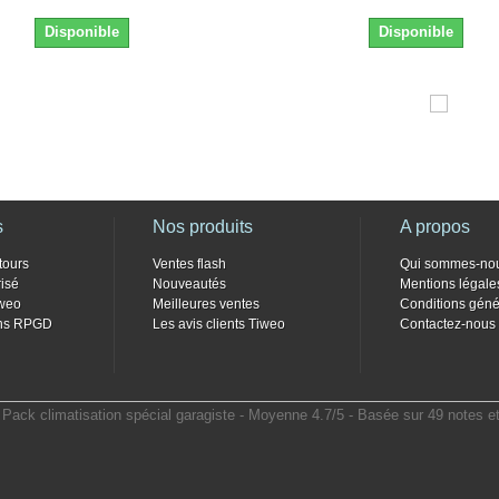
Disponible
Disponible
s
Nos produits
A propos
tours
Ventes flash
Qui sommes-no
isé
Nouveautés
Mentions légale
weo
Meilleures ventes
Conditions géné
ons RPGD
Les avis clients Tiweo
Contactez-nous
Pack climatisation spécial garagiste
- Moyenne
4.7
/
5
- Basée sur
49
notes e