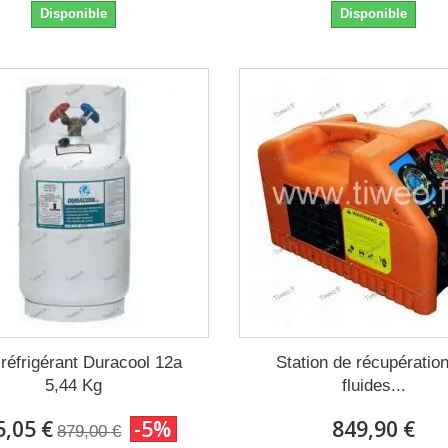
Disponible
Disponible
réfrigérant Duracool 12a
Station de récupératio
5,44 Kg
fluides...
5,05 €
-5%
849,90 €
879,00 €