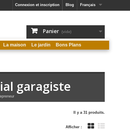
Connexion et inscription
Blog
Français
Panier
(vide)
La maison
Le jardin
Bons Plans
ial garagiste
repreneur
Il y a 31 produits.
Afficher :