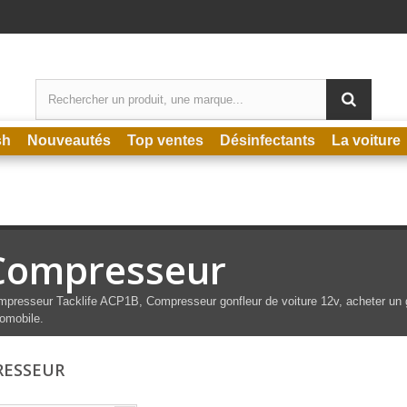
sh
Nouveautés
Top ventes
Désinfectants
La voiture
Compresseur
presseur Tacklife ACP1B, Compresseur gonfleur de voiture 12v, acheter un go
omobile.
RESSEUR