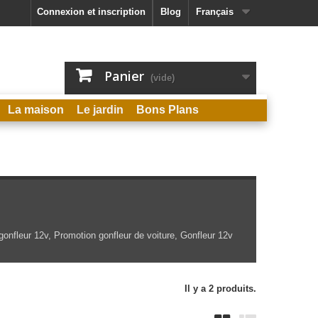
Connexion et inscription
Blog
Français
Panier
(vide)
La maison
Le jardin
Bons Plans
nfleur 12v, Promotion gonfleur de voiture, Gonfleur 12v
Il y a 2 produits.