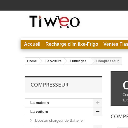
Accueil
Recharge clim fixe-Frigo
Ventes Fla
Home
La voiture
Outillages
Compresseur
COMPRESSEUR
Com
aut
La maison
La voiture
COMP
Booster chargeur de Batterie