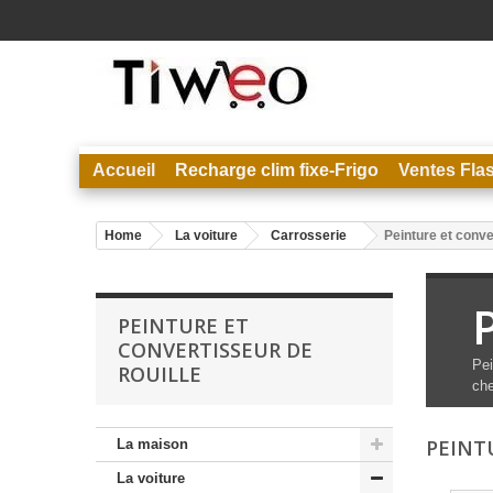
Accueil
Recharge clim fixe-Frigo
Ventes Fla
Home
La voiture
Carrosserie
Peinture et conve
PEINTURE ET
CONVERTISSEUR DE
Pei
ROUILLE
che
PEINT
La maison
La voiture