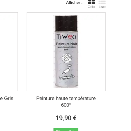
Afficher :
Grille
Liste
e Gris
Peinture haute température
600°
19,90 €