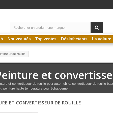
sh
Nouveautés
Top ventes
Désinfectants
La voiture
rtisseur de rouille
Peinture et convertisse
nture et convertisseur de rouille pour automobile, convertisseur de rouille b
r, peinture haute température pour échappement
URE ET CONVERTISSEUR DE ROUILLE