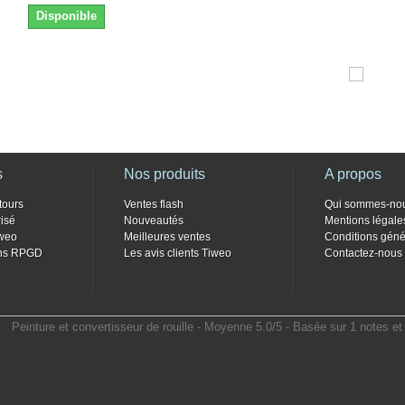
Disponible
s
Nos produits
A propos
tours
Ventes flash
Qui sommes-no
isé
Nouveautés
Mentions légale
weo
Meilleures ventes
Conditions géné
ons RPGD
Les avis clients Tiweo
Contactez-nous
Peinture et convertisseur de rouille
- Moyenne
5.0
/
5
- Basée sur
1
notes e