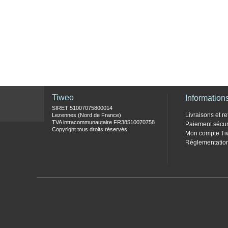
Tiweo
Information
SIRET 51007075800014
Livraisons et re
Lezennes (Nord de France)
TVA intracommunautaire FR38510070758
Paiement sécur
Copyright tous droits réservés
Mon compte Ti
Réglementati