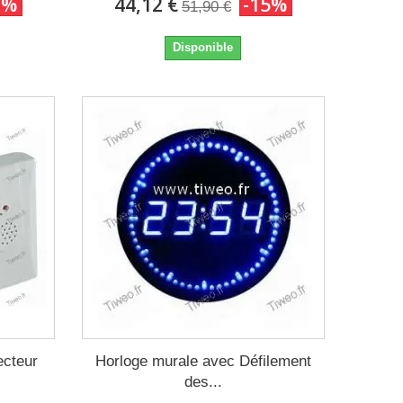
0%
44,12 €
-15%
51,90 €
Disponible
ecteur
Horloge murale avec Défilement
des...