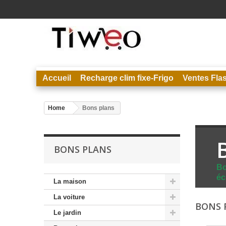
Accueil
Recharge clim fixe-Frigo
Ventes Fla
Home
Bons plans
BONS PLANS
Bo
éc
La maison
La voiture
BONS 
Le jardin