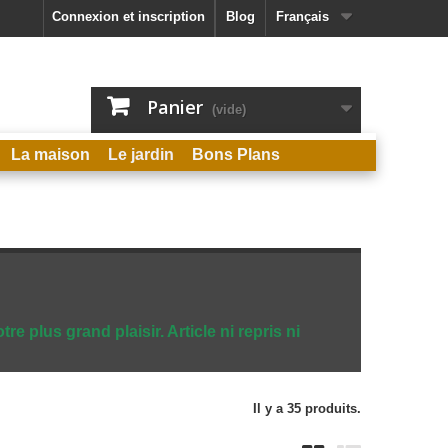
Connexion et inscription
Blog
Français
Panier
(vide)
La maison
Le jardin
Bons Plans
e plus grand plaisir. Article ni repris ni
Il y a 35 produits.