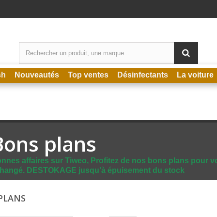
sh
Nouveautés
Top ventes
Désinfectants
La voiture
Bons plans
nnes affaires sur Tiweo, Profitez de nos bons plans pour votr
hangé. DESTOKAGE jusqu'à épuisement du stock
PLANS