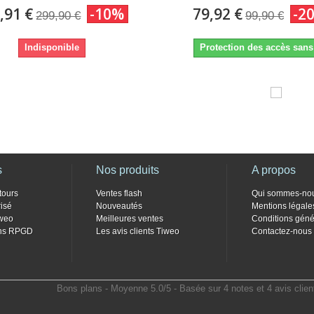
,91 €
-10%
79,92 €
-2
299,90 €
99,90 €
Indisponible
Protection des accès sans 
s
Nos produits
A propos
tours
Ventes flash
Qui sommes-no
isé
Nouveautés
Mentions légale
weo
Meilleures ventes
Conditions géné
ons RPGD
Les avis clients Tiweo
Contactez-nous
Bons plans
- Moyenne
5.0
/
5
- Basée sur
4
notes et
4
avis clien