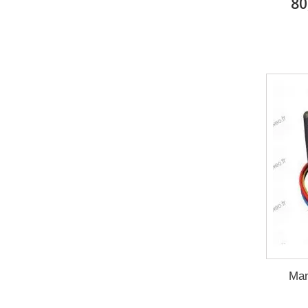
80
Man