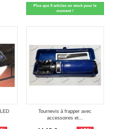
Plus que 9 articles en stock pour le
moment !
r LED
Tournevis à frapper avec
accessoires et...