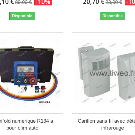
,10 €
-10%
20,70 €
-1
89,00 €
23,00 €
Disponible
Disponible
ifold numérique R134 a
Carillon sans fil avec dét
pour clim auto
infrarouge