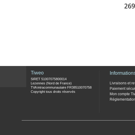
269
Tiweo
Information
SIRET 51007075800014
Livraisons et re
Lezennes (Nord de France)
TVA intracommunautaire FR38510070758
Paiement sécur
Copyright tous droits réservés
Mon compte Ti
Réglementati