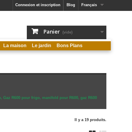
Connexion et inscription
Blog
Français
Panier
(vide)
La maison
Le jardin
Bons Plans
o, Gaz R600 pour frigo, manifold pour R600, gaz R600
Il y a 19 produits.