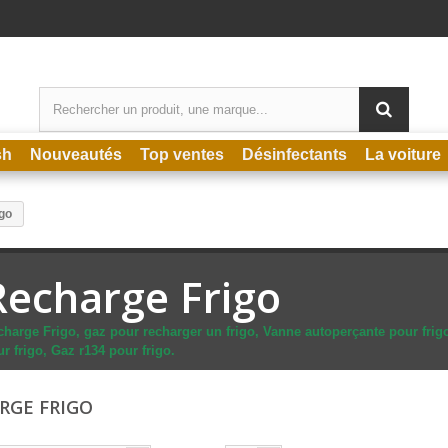
sh
Nouveautés
Top ventes
Désinfectants
La voiture
go
Recharge Frigo
charge Frigo, gaz pour recharger un frigo, Vanne autoperçante pour frig
r frigo, Gaz r134 pour frigo.
RGE FRIGO