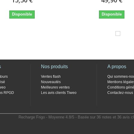
Disponible
Disponible
s
Nos produits
A propos
tours
Ventes flash
Qui sommes-no
isé
Nouveautés
Mentions légale
weo
Meilleures ventes
Conditions géné
ons RPGD
Les avis clients Tiweo
Contactez-nous
Recharge Frigo
- Moyenne
4.8
/
5
- Basée sur
36
notes et
36
avis cl