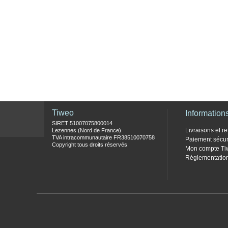
Tiweo
Information
SIRET 51007075800014
Livraisons et re
Lezennes (Nord de France)
TVA intracommunautaire FR38510070758
Paiement sécur
Copyright tous droits réservés
Mon compte Ti
Réglementati