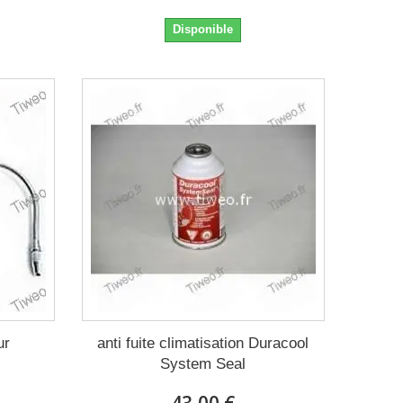
Disponible
ur
anti fuite climatisation Duracool
System Seal
43,00 €