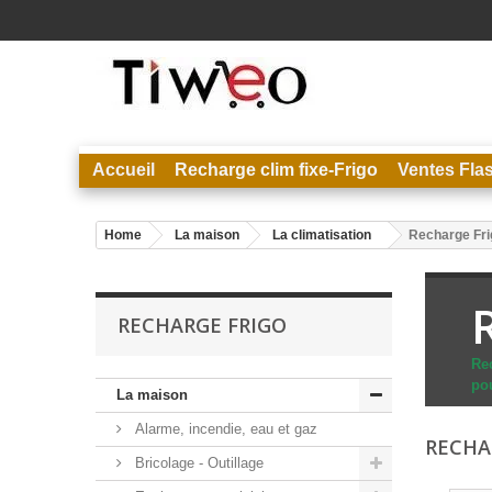
Accueil
Recharge clim fixe-Frigo
Ventes Fla
Home
La maison
La climatisation
Recharge Fri
RECHARGE FRIGO
Re
pou
La maison
Alarme, incendie, eau et gaz
RECHA
Bricolage - Outillage