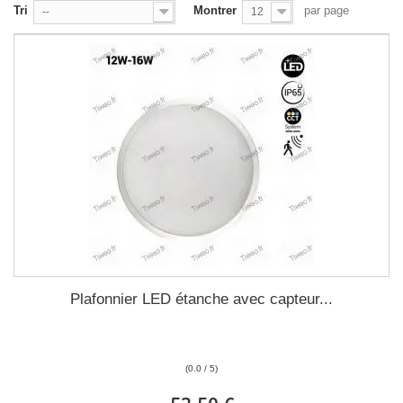
Tri
Montrer
par page
--
12
Plafonnier LED étanche avec capteur...
(0.0 / 5)