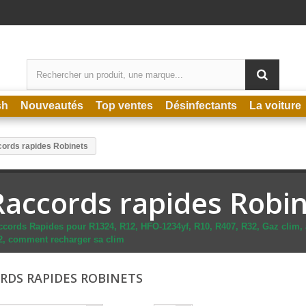
sh
Nouveautés
Top ventes
Désinfectants
La voiture
ords rapides Robinets
Raccords rapides Robi
ccords Rapides pour R1324, R12, HFO-1234yf, R10, R407, R32, Gaz clim, a
2, comment recharger sa clim
RDS RAPIDES ROBINETS