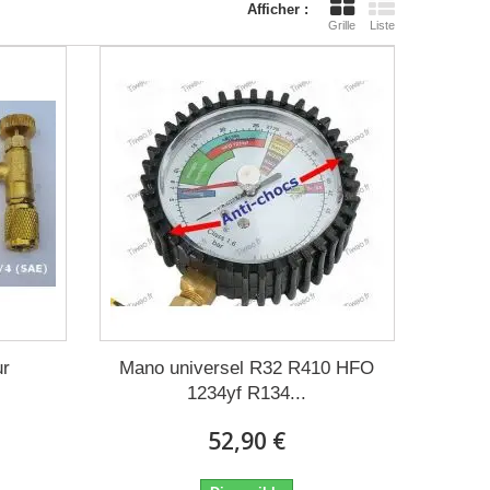
Afficher :
Grille
Liste
ur
Mano universel R32 R410 HFO
.
1234yf R134...
52,90 €