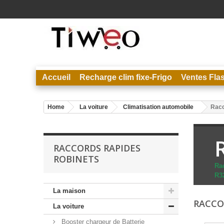
Accueil
Recharge clim fixe-Frigo
Ventes Fla
Home
La voiture
Climatisation automobile
Racc
RACCORDS RAPIDES
ROBINETS
Ra
R3
La maison
RACCO
La voiture
Booster chargeur de Batterie