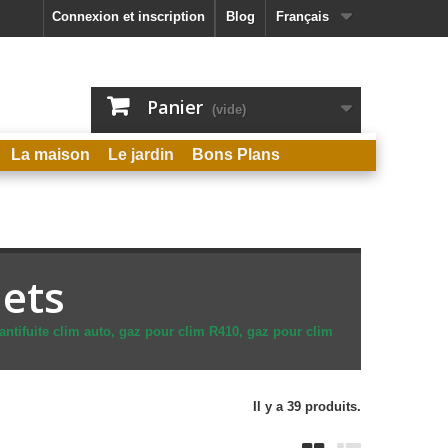
Connexion et inscription
Blog
Français
Panier
(vide)
La maison
Le jardin
Bons Plans
nets
ntifuite clim auto, gaz pour clim R410, gaz pour clim
Il y a 39 produits.