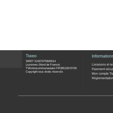
Tiweo
Information
SIRET 51007075800014
Livraisons et re
Lezennes (Nord de France)
TVA intracommunautaire FR38510070758
Paiement sécur
Copyright tous droits réservés
Mon compte Ti
Réglementati