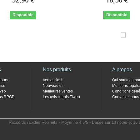
Disponible
Disponible
s
Nos produits
A propos
tours
Ventes flash
Qui sommes-no
isé
Nouveautés
Mentions légale
weo
Meilleures ventes
Conditions géné
ons RPGD
Les avis clients Tiweo
Contactez-nous
Raccords rapides Robinets
- Moyenne
4.5
/
5
- Basée sur
18
notes et
18
a