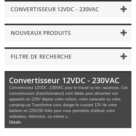
CONVERTISSEUR 12VDC - 230VAC
NOUVEAUX PRODUITS
FILTRE DE RECHERCHE
Convertisseur 12VDC - 230VAC
Convertisseur 12VDC -230VAC pour le travail ou les vacances, Ces
convertisseurs (transformateur) sont idéals pour alimenter vos
appareils en 220V depuis votre voiture, votre caravane ou votre
camping-car Transforme sans danger le courant 12V de votre
batterie en 220/230 Volts pour vous permettre d'utiliser votre
ordinateur, télévision, ou même u...
Détails