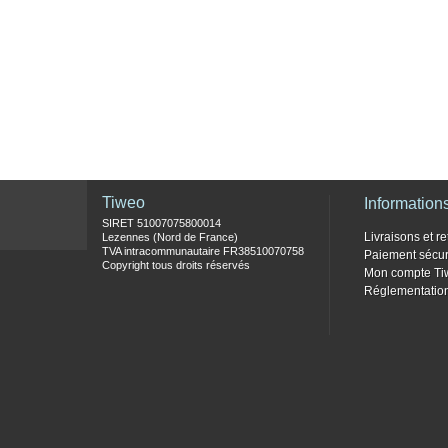
Tiweo
Information
SIRET 51007075800014
Livraisons et re
Lezennes (Nord de France)
TVA intracommunautaire FR38510070758
Paiement sécur
Copyright tous droits réservés
Mon compte Ti
Réglementati