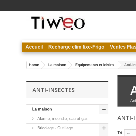
Accueil
Recharge clim fixe-Frigo
Ventes Fla
Home
La maison
Equipements et loisirs
Anti-I
ANTI-INSECTES
Ant
La maison
ANTI-
Alarme, incendie, eau et gaz
Bricolage - Outillage
Tri
--