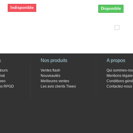
Indisponible
Disponible
s
Nos produits
A propos
tours
Ventes flash
Qui sommes-no
isé
Nouveautés
Mentions légale
weo
Meilleures ventes
Conditions géné
ons RPGD
Les avis clients Tiweo
Contactez-nous