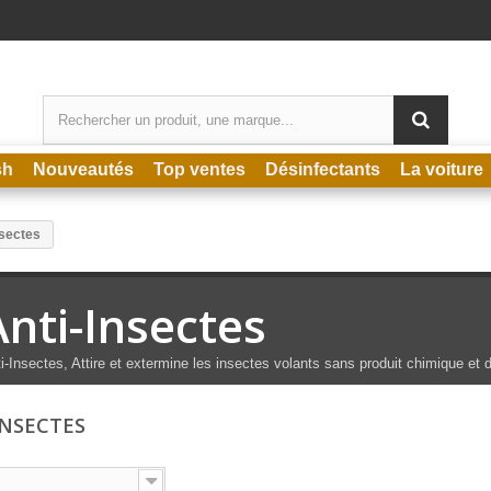
sh
Nouveautés
Top ventes
Désinfectants
La voiture
nsectes
Anti-Insectes
i-Insectes, Attire et extermine les insectes volants sans produit chimique et 
INSECTES