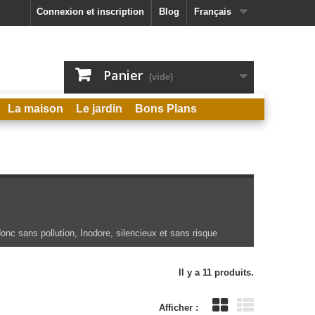
Connexion et inscription
Blog
Français
Panier
(vide)
La maison
Le jardin
Bons Plans
donc sans pollution, Inodore, silencieux et sans risque
Il y a 11 produits.
Afficher :