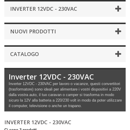
INVERTER 12VDC - 230VAC
NUOVI PRODOTTI
CATALOGO
Inverter 12VDC - 230VAC
Inverter 12VDC - 230VAC per lavoro o vacanze, questi convertitori
(trasformatore) sono ideali per alimentare i vostri dispositivi a 220V
dalla vostra auto, il tuo caravan o camper si trasforma in modo
sicuro la 12V alla batteria a 220/230 volt in modo da poter utilizzare
il computer, televisione o anche un trapano.
INVERTER 12VDC - 230VAC
Ci sono 3 prodotti.