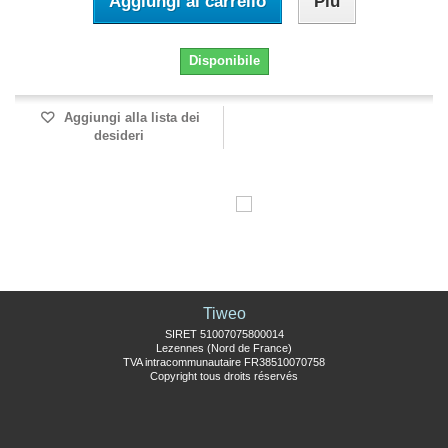
Aggiungi al carrello
Più
Disponibile
Aggiungi alla lista dei
desideri
Tiweo
SIRET 51007075800014
Lezennes (Nord de France)
TVA intracommunautaire FR38510070758
Copyright tous droits réservés