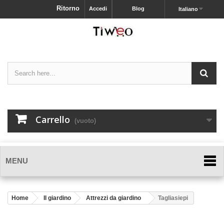
Ritorno
Accedi
Blog
Italiano
Carrello
(vuoto)
MENU
Home
Il giardino
Attrezzi da giardino
Tagliasiepi