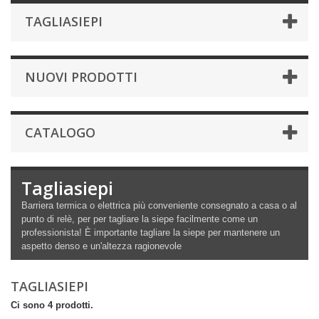
TAGLIASIEPI
NUOVI PRODOTTI
CATALOGO
Tagliasiepi
Barriera termica o elettrica più conveniente consegnato a casa o al
punto di relè, per
per tagliare la siepe facilmente come un
professionista!
È importante tagliare la siepe per mantenere un
aspetto denso e un'altezza ragionevole
TAGLIASIEPI
Ci sono 4 prodotti.