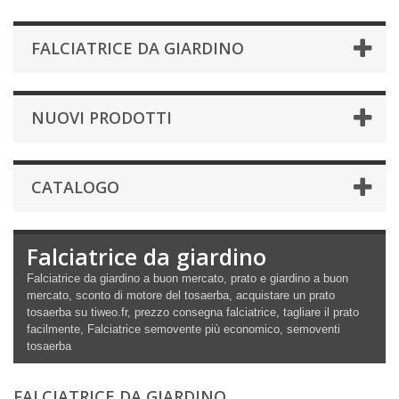
FALCIATRICE DA GIARDINO
NUOVI PRODOTTI
CATALOGO
Falciatrice da giardino
Falciatrice da giardino a buon mercato, prato e giardino a buon
mercato, sconto di motore del tosaerba, acquistare un prato
tosaerba su tiweo.fr, prezzo consegna falciatrice, tagliare il prato
facilmente, Falciatrice semovente più economico, semoventi
tosaerba
FALCIATRICE DA GIARDINO