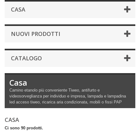
CASA
NUOVI PRODOTTI
CATALOGO
Casa
Camino etanolo più conveniente Tiweo, antifurto e
videosorveglianza per individuo e impresa, lampada e lampadina
led acceso tiweo, ricarica aria condizionata, mobili o fissi PAP
CASA
Ci sono 90 prodotti.