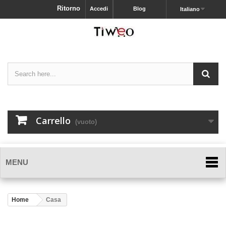
Ritorno
Accedi
Blog
Italiano
Carrello
(vuoto)
MENU
Home
Casa