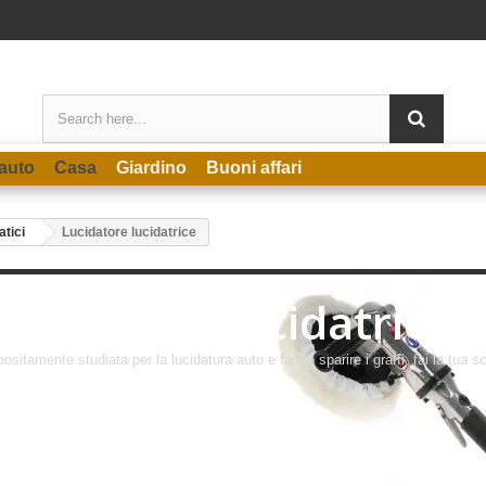
auto
Casa
Giardino
Buoni affari
atici
Lucidatore lucidatrice
Lucidatore lucidatrice
ositamente studiata per la lucidatura auto e fanno sparire i graffi, fai la tua sce