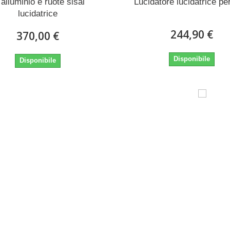
 alluminio e ruote sisal
Lucidatore lucidatrice pe
lucidatrice
244,90 €
370,00 €
Disponibile
Disponibile