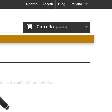
Ritorno
Accedi
Blog
Italiano
Carrello
(vuoto)
lta tra i nostri Lucidatore lucidatrice