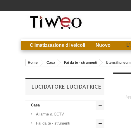
Climatizzazione di veicoli
Nuovo
L'
Home
Casa
Fai da te - strumenti
Utensili pneum
LUCIDATORE LUCIDATRICE
App
Casa
Allarme & CCTV
Fai da te - strumenti