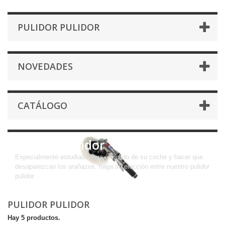
PULIDOR PULIDOR
NOVEDADES
CATÁLOGO
Pulidor pulidor
Especialmente estudiado para el pulido de su coche y hacer que
desaparezcan los arañazos, haga su elección entre nuestro pulidor
pulidor
PULIDOR PULIDOR
Hay 5 productos.