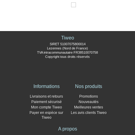
Tiweo
SIRET 51007075800014
Lezennes (Nord de France)
TVA intracommunautaire FR38510070758
Copyright tous droits réservés
Informations
Nos produits
Livraisons et retours
Promotions
Paiement sécurisé
Nouveautés
Mon compte Tiweo
Meilleures ventes
Payer en espèce sur
Les avis clients Tiweo
Tiweo
A propos