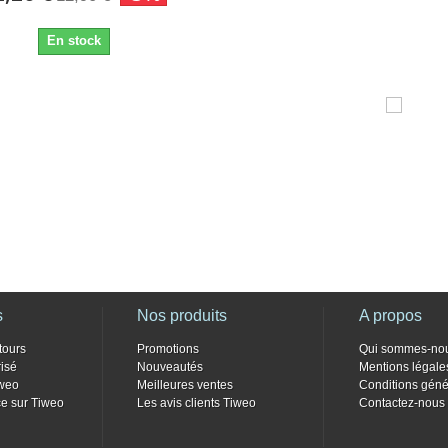
En stock
s
Nos produits
A propos
tours
Promotions
Qui sommes-no
isé
Nouveautés
Mentions légale
weo
Meilleures ventes
Conditions géné
e sur Tiweo
Les avis clients Tiweo
Contactez-nous