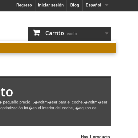
Regreso
Iniciar sesión
Blog
Español
Carrito
vacío
uto
� pequeño precio !,�voltm�ser para el coche,�voltm�ser
imización int�en el interior del coche, �equipo de
Hay 1 producto.