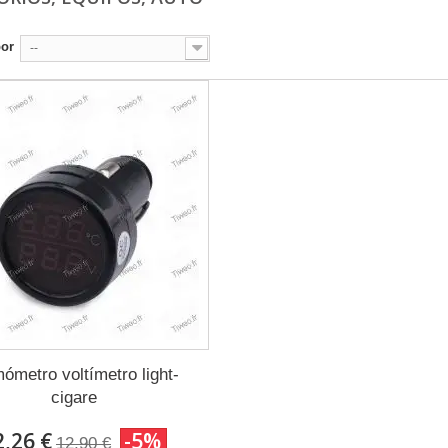
por
--
ómetro voltímetro light-
cigare
2,26 €
-5%
12,90 €