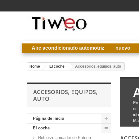
Aire acondicionado automotriz
nuevo
Home
El coche
Accesorios, equipos, auto
ACCESORIOS, EQUIPOS,
AUTO
En 
de
int
Página de inicio
Má
El coche
ACCES
Refuerzo cargador de Batería