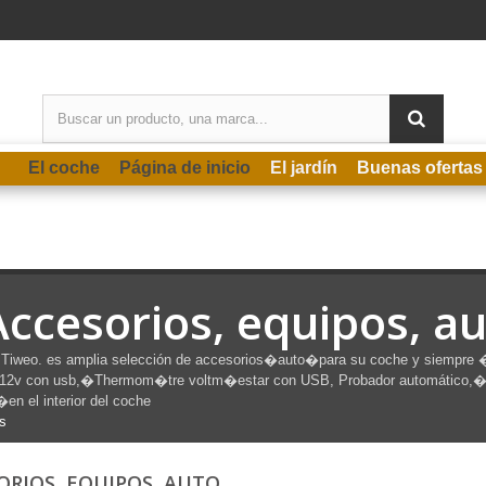
El coche
Página de inicio
El jardín
Buenas ofertas
Accesorios, equipos, a
Tiweo. es amplia selección de accesorios�
auto
�para su coche y siempre 
 12v con usb,�Thermom�tre voltm�estar con USB, Probador automático,�opt
�en el interior del coche
s
ORIOS, EQUIPOS, AUTO