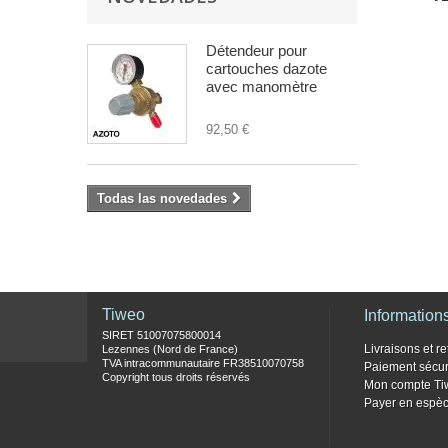
Détendeur pour
cartouches dazote
avec manomètre
92,50 €
Todas las novedades
Tiweo
Information
SIRET 51007075800014
Livraisons et re
Lezennes (Nord de France)
TVA intracommunautaire FR38510070758
Paiement sécur
Copyright tous droits réservés
Mon compte Ti
Payer en espèc