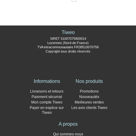
Tiweo
SIRET 51007075800014
Lezennes (Nord de France)
TVA intracommunautaire FR38510070758
Copyright tous droits réservés
Informations
Nos produits
Livraisons et retours
Promotions
Paiement sécurisé
Nouveautés
Mon compte Tiweo
Meilleures ventes
Payer en espèce sur
Les avis clients Tiweo
Tiweo
A propos
Qui sommes-nous