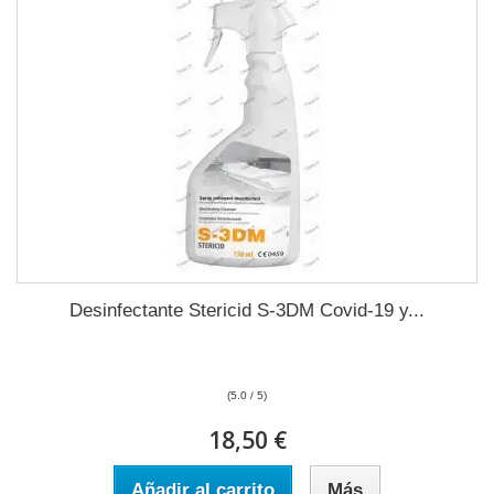
Desinfectante Stericid S-3DM Covid-19 y...
(5.0 / 5)
18,50 €
Añadir al carrito
Más