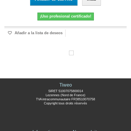
¡Uso profesional certificado!
Añadir a la lista de deseos
Tiweo
SIRET 51007075800014
Lezennes (Nord de France)
TVA intracommunautaire FR38510070758
Copyright tous droits réservés