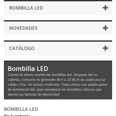
BOMBILLA LED
NOVEDADES
CATÁLOGO
Bombilla LED
Cuenta de ahorro usando las bombillas led, lámparas led no
calienta, consume no (promedio de 6 a 10 W) le da usted una luz
cálida o fría, ver incluso multicolor, Tiweo ofrece una amplia gama
de iluminación led, para reemplazar las bombillas clásicas que
devora tus facturas de electricidad
BOMBILLA LED
Hay 6 productos.