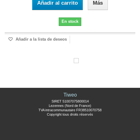
Añadir al carrito
Más
En stock
Añadir a la lista de deseos
Tiweo
SIRET 51007075800014
Lezennes (Nord de France)
TVA intracommunautaire FR38510070758
Copyright tous droits réservés