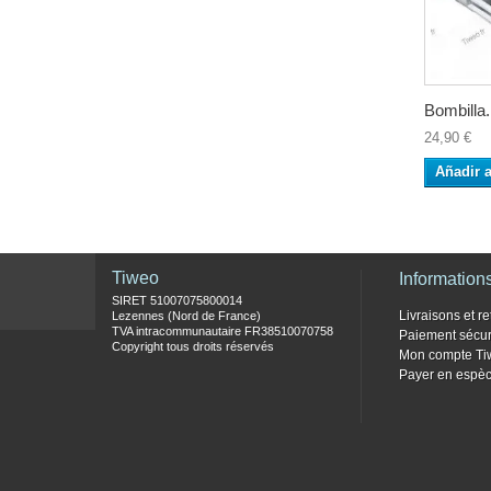
Bombilla.
24,90 €
Añadir a
Tiweo
Information
SIRET 51007075800014
Livraisons et re
Lezennes (Nord de France)
TVA intracommunautaire FR38510070758
Paiement sécur
Copyright tous droits réservés
Mon compte Ti
Payer en espèc