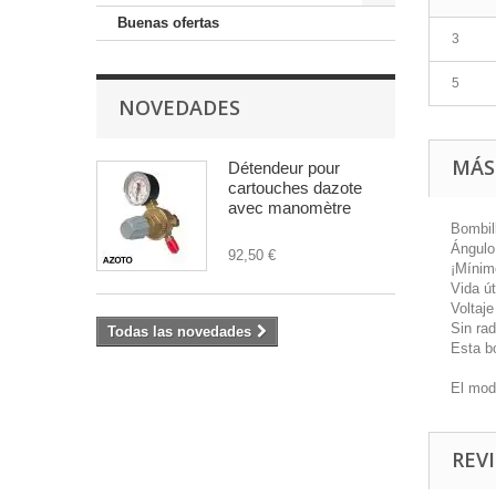
Buenas ofertas
3
5
NOVEDADES
MÁS
Détendeur pour
cartouches dazote
avec manomètre
Bombil
Ángulo
92,50 €
¡Mínim
Vida út
Voltaj
Sin rad
Todas las novedades
Esta b
El mod
REVI