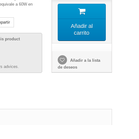
equivale a 60W en
artir
Añadir al
carrito
his product
Añadir a la lista
s advices.
de deseos