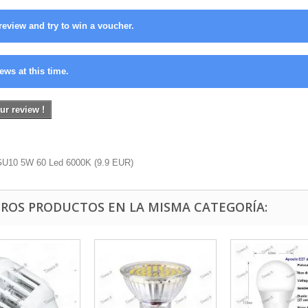
review and try to win a voucher.
ews at this time.
ur review !
GU10 5W 60 Led 6000K
(
9.9
EUR
)
TROS PRODUCTOS EN LA MISMA CATEGORÍA: