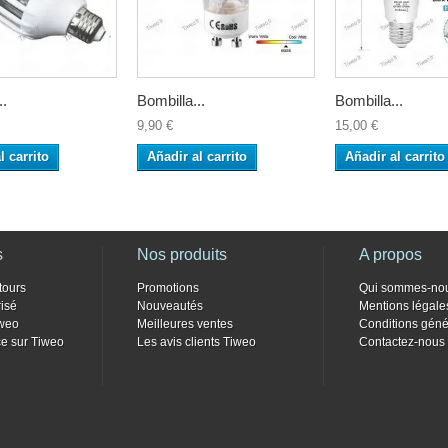
..
Bombilla...
Bombilla...
9,90 €
15,00 €
l carrito
Añadir al carrito
Añadir al carrito
s
Nos produits
A propos
tours
Promotions
Qui sommes-no
isé
Nouveautés
Mentions légale
weo
Meilleures ventes
Conditions géné
e sur Tiweo
Les avis clients Tiweo
Contactez-nous