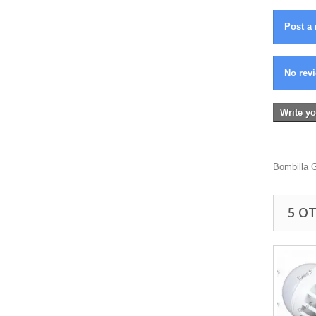
Post a 
No revi
Write yo
Bombilla 
5 O