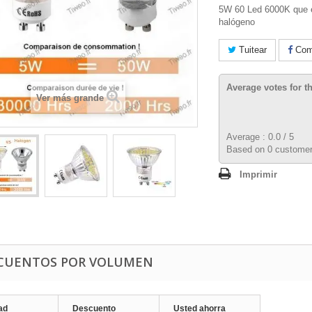
5W 60 Led 6000K que 
halógeno
Tuitear
Comp
Average votes for t
Ver más grande
Average :
0.0
/
5
Based on
0
customer
Imprimir
CUENTOS POR VOLUMEN
ad
Descuento
Usted ahorra