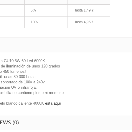
5%
Hasta
1,49 €
10%
Hasta
4,95 €
la GU10 5W 60 Led 6000K
 de iluminación de unos 120 grados
o 450 lúmenes!
il: unas 30.000 horas
e soportado de 100v a 240v
iación UV o infrarroja.
ombilla no contiene plomo ni mercurio.
elo blanco caliente 4000K
está aquí
EWS (0)