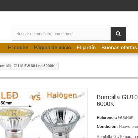
El coche
Página de inicio
El jardín
Buenas ofertas
ombilla GU10 5W 60 Led 6000K
Bombilla GU10
6000K
Referencia
GU5N6K
Condición:
Nuevo pro
Bombilla GU10 barata 