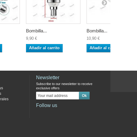
Bombilla...
Bombilla...
9,90 €
10,90 €
Añadir al carrito
Añadir al carrito
Newsletter
Subscribe to our newsletter to receive
us
exclusive offers
s
rales
Follow us