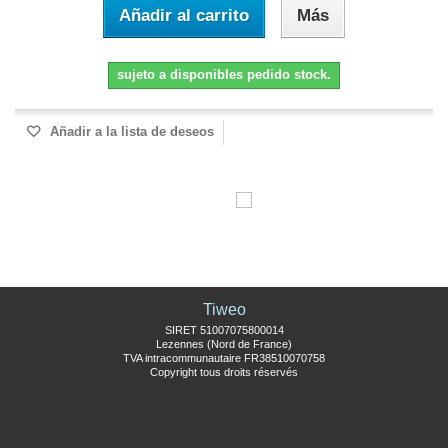
Añadir al carrito
Más
sujeto a disponibles pedido stock.
Añadir a la lista de deseos
Tiweo
SIRET 51007075800014
Lezennes (Nord de France)
TVA intracommunautaire FR38510070758
Copyright tous droits réservés