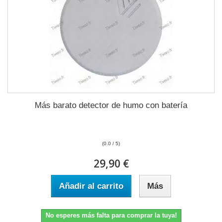
Más barato detector de humo con batería
(0.0 / 5)
29,90 €
Añadir al carrito
Más
No esperes más falta para comprar la tuya!