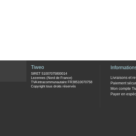
Tiweo
Information
SIRET 51007075800014
Livraisons et re
Lezennes (Nord de France)
TVA intracommunautaire FR38510070758
Paiement sécur
Copyright tous droits réservés
Mon compte Ti
Payer en espèc