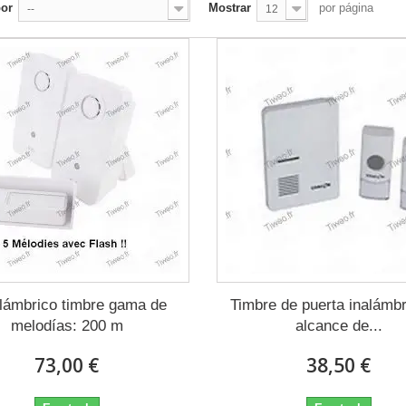
por
Mostrar
por página
--
12
alámbrico timbre gama de
Timbre de puerta inalámbr
melodías: 200 m
alcance de...
73,00 €
38,50 €