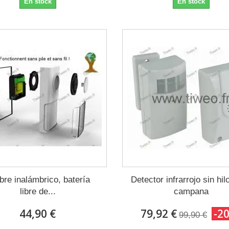
En stock
En stock
bre inalámbrico, batería
Detector infrarrojo sin hi
libre de...
campana
44,90 €
79,92 €
-2
99,90 €