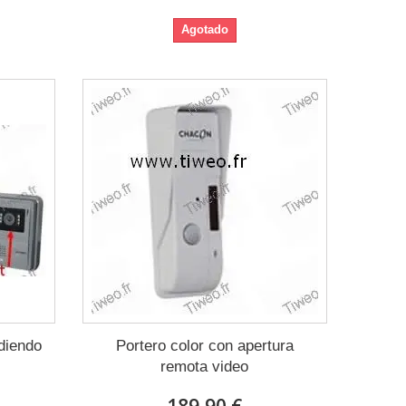
Agotado
diendo
Portero color con apertura
remota video
189,90 €