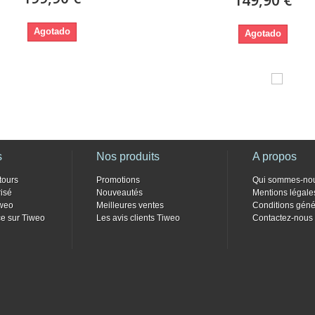
Agotado
Agotado
s
Nos produits
A propos
tours
Promotions
Qui sommes-no
isé
Nouveautés
Mentions légale
weo
Meilleures ventes
Conditions géné
e sur Tiweo
Les avis clients Tiweo
Contactez-nous