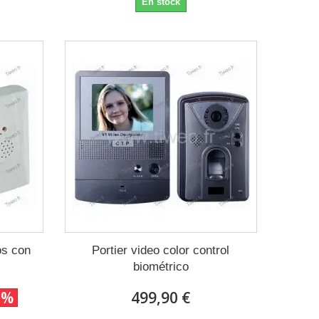
En stock
los con
Portier video color control
biométrico
0%
499,90 €