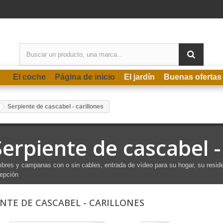
El coche
Página de inicio
El jardín
Buenas ofertas
Serpiente de cascabel - carillones
Serpiente de cascabel -
bres y campanas con o sin cables, entrada de vídeo para su hogar, su residenc
epción
ENTE DE CASCABEL - CARILLONES