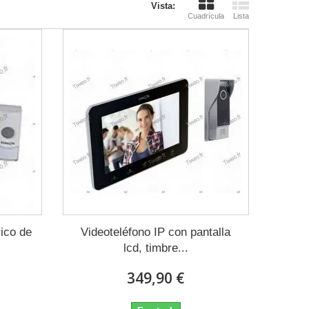
Vista:
Cuadrícula
Lista
ico de
Videoteléfono IP con pantalla
lcd, timbre...
349,90 €