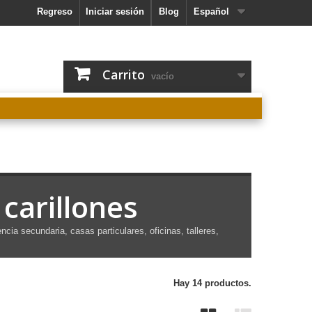
Regreso
Iniciar sesión
Blog
Español
Carrito
vacío
 carillones
ia secundaria, casas particulares, oficinas, talleres,
Hay 14 productos.