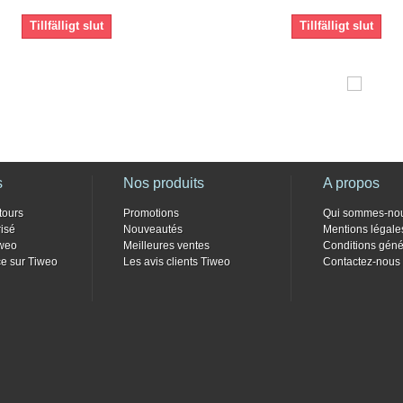
Tillfälligt slut
Tillfälligt slut
s
Nos produits
A propos
tours
Promotions
Qui sommes-no
isé
Nouveautés
Mentions légale
weo
Meilleures ventes
Conditions géné
e sur Tiweo
Les avis clients Tiweo
Contactez-nous