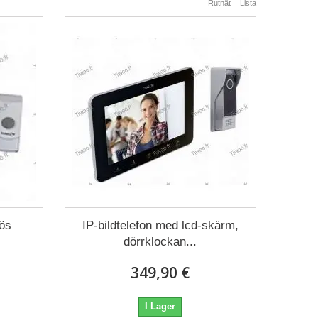
Rutnät
Lista
lös
IP-bildtelefon med lcd-skärm,
dörrklockan...
349,90 €
I Lager