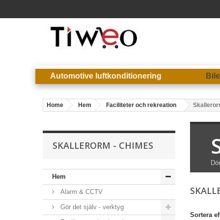
Automotive luftkonditionering
Bil
Home
Hem
Faciliteter och rekreation
Skalleror
SKALLERORM - CHIMES
Dör
Hem
SKALL
Alarm & CCTV
Gör det själv - verktyg
Sortera ef