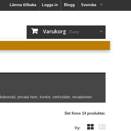
Lämna tillbaka
Logga in
Blogg
Svenska
Varukorg
(Tom)
drabostad, privata hem, kontor, verkstäder, receptionen
Det finns 14 produkter.
Vy: