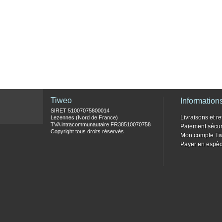
Tiweo
Information
SIRET 51007075800014
Livraisons et re
Lezennes (Nord de France)
TVA intracommunautaire FR38510070758
Paiement sécur
Copyright tous droits réservés
Mon compte Ti
Payer en espèc