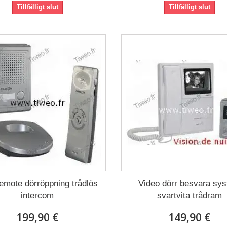
Tillfälligt slut
Tillfälligt slut
emote dörröppning trådlös
Video dörr besvara sy
intercom
svartvita trådram
199,90 €
149,90 €