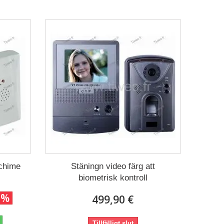
 chime
Stäningn video färg att
biometrisk kontroll
0%
499,90 €
Tillfälligt slut