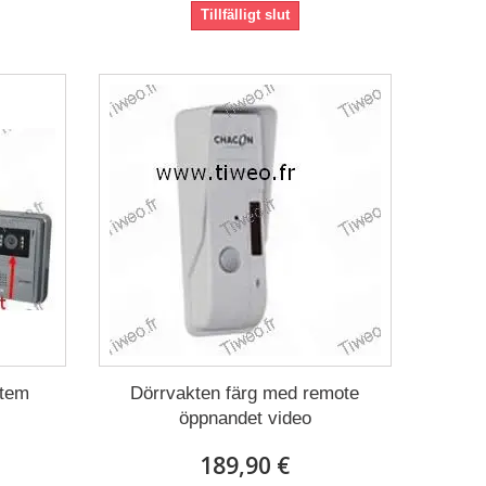
Tillfälligt slut
stem
Dörrvakten färg med remote
öppnandet video
189,90 €