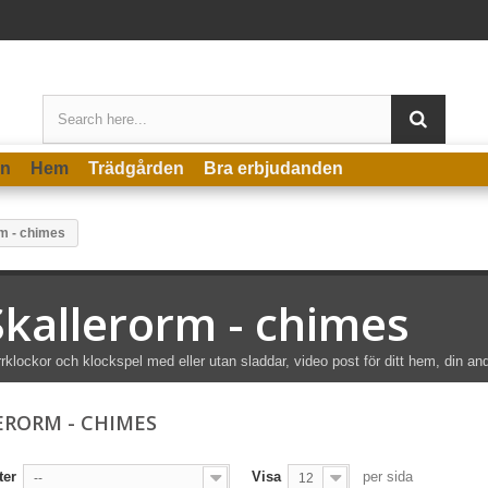
en
Hem
Trädgården
Bra erbjudanden
m - chimes
Skallerorm - chimes
rklockor och klockspel med eller utan sladdar, video post för ditt hem, din an
ERORM - CHIMES
ter
Visa
per sida
--
12