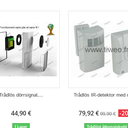
Trådlös dörrsignal,...
Trådlös IR-detektor med
44,90 €
79,92 €
-2
99,90 €
I Lager
Trådlöst åtkomstskydd