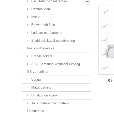
Faciliteter och rekreation
Dammsugare
Insekt
Brewer och fläkt
Laddare och batterier
Sladd och kabel uppvärmning
frostskyddsvätska
Brandsläckare
AEG Samsung Whirlpool Maytag
GE vattenfilter
Väggur
8 t
Mätutrustning
Ultraljud diskbänk
Jack mätaren wattmetern
konsumtion