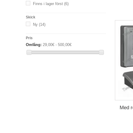
Finns i lager först
(6)
Skick
Ny
(14)
Pris
Omfång:
29,00€ - 500,00€
Med r