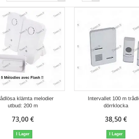
rådlösa klämta melodier
Intervallet 100 m tråd
utbud: 200 m
dörrklocka
73,00 €
38,50 €
I Lager
I Lager