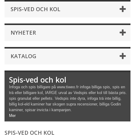
SPIS-VED OCH KOL
NYHETER
KATALOG
Spis-ved och kol
Infoga och spis billigare på www.tiweo.fr infoga billiga spis, spis en
trä eller billigare kol, l
ARGE urval av
Vedspis
eller kol till bästa pris.
spis
granulat eller pellets. Vedspis inte dyra, infoga trä inte billig,
billig kol-eld kaminer har skogen supra recensioner, billiga Godin
kaminer, spisar invicta i kampanjen.
Mer
SPIS-VED OCH KOL