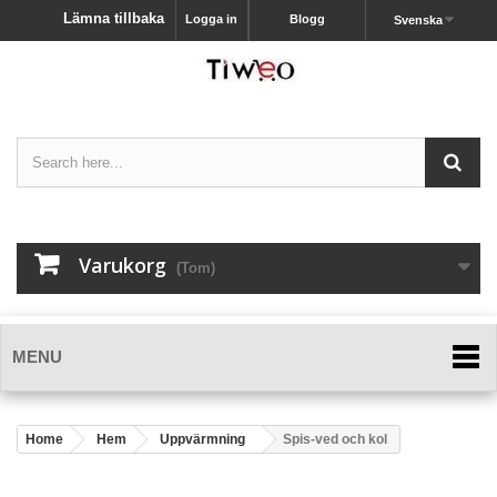
Lämna tillbaka
Logga in
Blogg
Svenska
Varukorg
(Tom)
MENU
Home
Hem
Uppvärmning
Spis-ved och kol