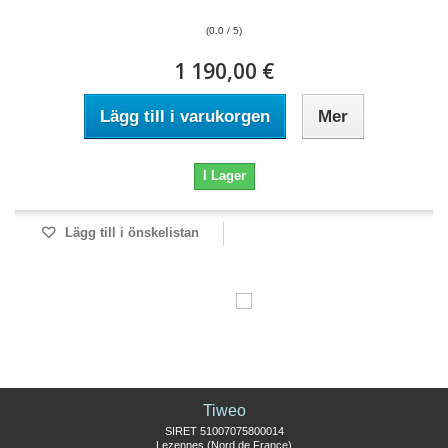
(0.0 / 5)
1 190,00 €
Lägg till i varukorgen
Mer
I Lager
Lägg till i önskelistan
Tiweo
SIRET 51007075800014
Lezennes (Nord de France)