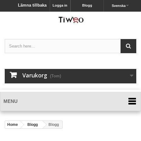
Lämna tillbaka
Logga in
Blogg
Svenska
Varukorg
(Tom)
MENU
Home
Blogg
Blogg