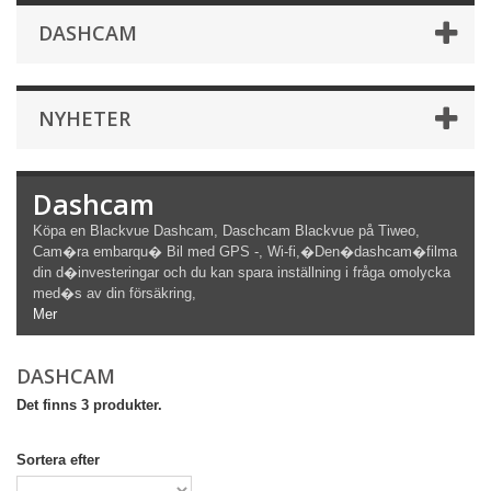
DASHCAM
NYHETER
Dashcam
Köpa en Blackvue Dashcam, Daschcam Blackvue på Tiweo,
Cam�ra embarqu� Bil med GPS -, Wi-fi,�
Den�
dashcam
�filma
din d�investeringar och du kan spara inställning i fråga om
olycka
med�s av din försäkring,
Mer
DASHCAM
Det finns 3 produkter.
Sortera efter