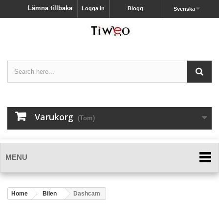
Lämna tillbaka
Logga in
Blogg
Svenska
Varukorg
(Tom)
MENU
Home
Bilen
Dashcam