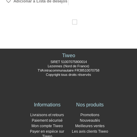
Adicionar à Lista de desejos
Tiweo
SIRET 51007075800014
Lezennes (Nord de France)
TVA intracommunautaire FR38510070758
Copyright tous droits réservés
Informations
Nos produits
Livraisons et retours
Promotions
Paiement sécurisé
Nouveautés
Mon compte Tiweo
Meilleures ventes
Payer en espèce sur
Les avis clients Tiweo
Tiweo