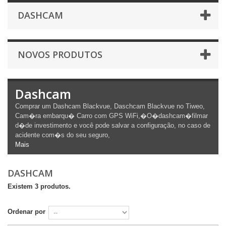
DASHCAM
NOVOS PRODUTOS
Dashcam
Comprar um Dashcam Blackvue, Daschcam Blackvue no Tiweo,
Cam�ra embarqu� Carro com GPS WiFi,�
O�
dashcam
�filmar
d�de investimento e você pode salvar a configuração, no caso de
acidente com�s do seu seguro,
Mais
DASHCAM
Existem 3 produtos.
Ordenar por