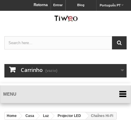
Retorna
Entrar
Blog
Português PT
Carrinho
(vazio)
MENU
Home
Casa
Luz
Projector LED
Chaînes Hi-Fi