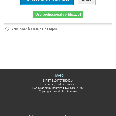
Uso profissional certificado!
Adicionar à Lista de desejos
Tiweo
SIRET 51007075800014
Lezennes (Nord de France)
TVA intracommunautaire FR38510070758
Copyright tous droits réservés