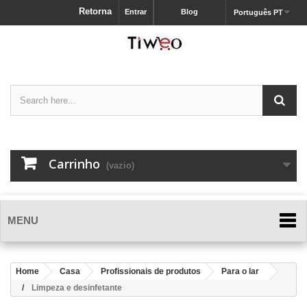
Retorna
Entrar
Blog
Português PT
Carrinho
(vazio)
MENU
Home
Casa
Profissionais de produtos
Para o lar
Limpeza e desinfetante