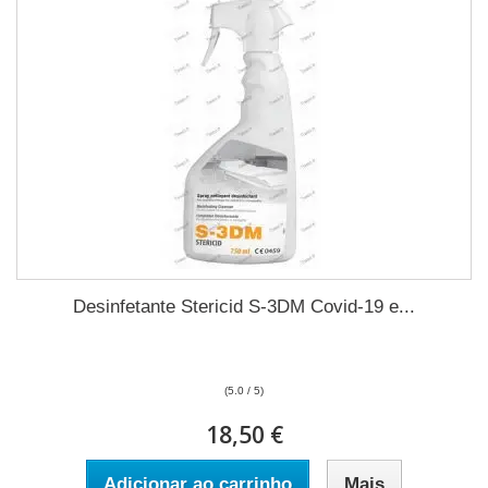
Desinfetante Stericid S-3DM Covid-19 e...
(5.0 / 5)
18,50 €
Adicionar ao carrinho
Mais