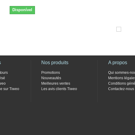
Disponível
s
Nos produits
A propos
tours
Promotions
Qui sommes-no
isé
Nouveautés
Mentions légale
weo
Meilleures ventes
Conditions géné
e sur Tiweo
Les avis clients Tiweo
Contactez-nous