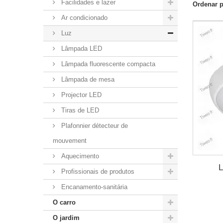
Facilidades e lazer
Ordenar 
Ar condicionado
Luz
Lâmpada LED
Lâmpada fluorescente compacta
Lâmpada de mesa
Projector LED
Tiras de LED
Plafonnier détecteur de
mouvement
Aquecimento
L
Profissionais de produtos
Encanamento-sanitária
O carro
O jardim