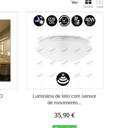
Ver:
Grelha
Lista
ED
Luminária de teto com sensor
de movimento...
35,90 €