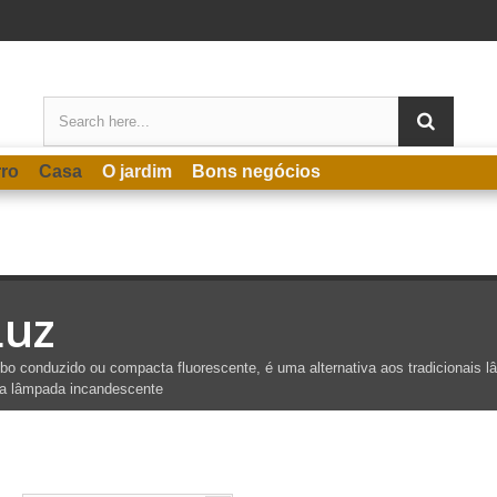
rro
Casa
O jardim
Bons negócios
Luz
bo conduzido ou compacta fluorescente, é uma alternativa aos tradicionais l
a lâmpada incandescente