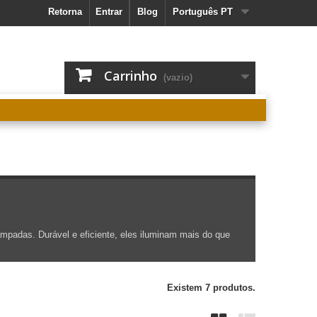
Retorna
Entrar
Blog
Português PT
Carrinho
(vazio)
âmpadas. Durável e eficiente, eles iluminam mais do que
Existem 7 produtos.