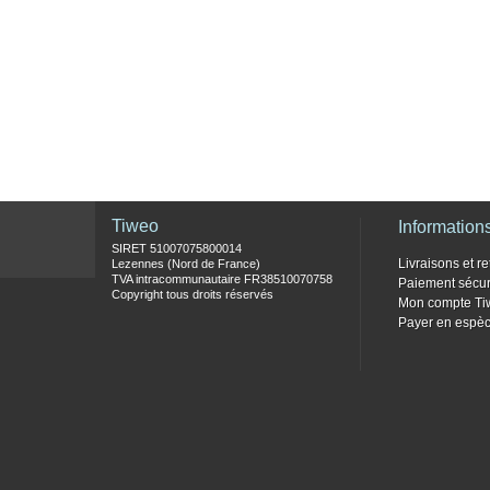
Tiweo
Information
SIRET 51007075800014
Livraisons et re
Lezennes (Nord de France)
TVA intracommunautaire FR38510070758
Paiement sécur
Copyright tous droits réservés
Mon compte Ti
Payer en espèc