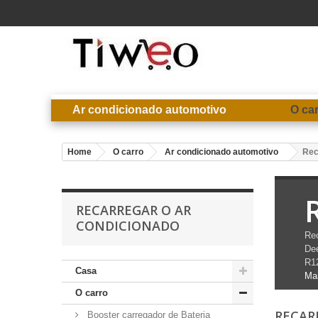
Ar condicionado automotivo
O ca
Home
O carro
Ar condicionado automotivo
Rec
RECARREGAR O AR
CONDICIONADO
Rec
Dee
R12
Casa
Ma
O carro
RECAR
Booster carregador de Bateria