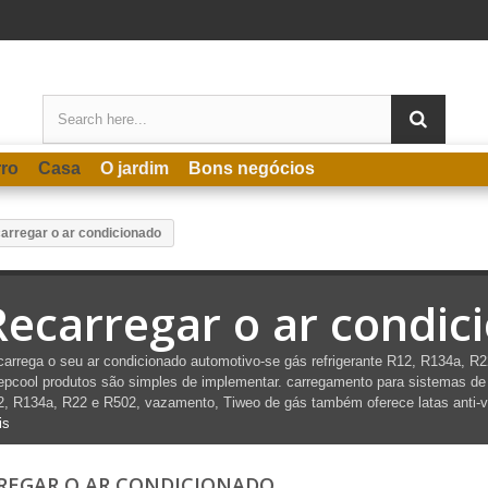
rro
Casa
O jardim
Bons negócios
arregar o ar condicionado
Recarregar o ar condic
arrega o seu ar condicionado automotivo-se gás refrigerante R12, R134a, R2
pcool produtos são simples de implementar. carregamento para sistemas de a
, R134a, R22 e R502, vazamento, Tiweo de gás também oferece latas anti-v
is
REGAR O AR CONDICIONADO