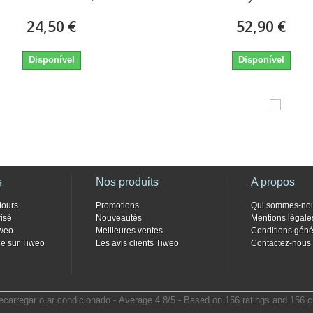
24,50 €
52,90 €
Disponível
Disponível
s
Nos produits
A propos
tours
Promotions
Qui sommes-no
isé
Nouveautés
Mentions légale
weo
Meilleures ventes
Conditions géné
e sur Tiweo
Les avis clients Tiweo
Contactez-nous
ecarregar o ar condicionado
- Average
4.8
/
5
- Based on
156
ratings and
156
c