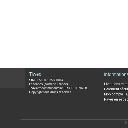
Tiweo
Information
SIRET 51007075800014
Livraisons et re
Lezennes (Nord de France)
TVA intracommunautaire FR38510070758
Paiement sécur
Copyright tous droits réservés
Mon compte Ti
Payer en espèc
R