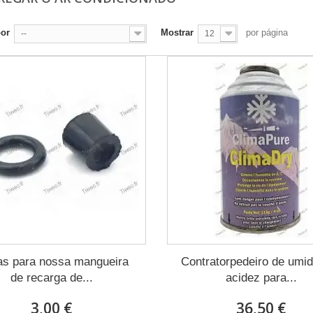
por
Mostrar
por página
--
12
as para nossa mangueira
Contratorpedeiro de umi
de recarga de...
acidez para...
3,00 €
36,50 €