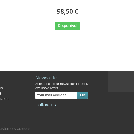
98,50 €
Disponível
Newsletter
Subscribe to our newsletter to receive
us
exclusive offers
s
rales
Follow us
ustomers advices