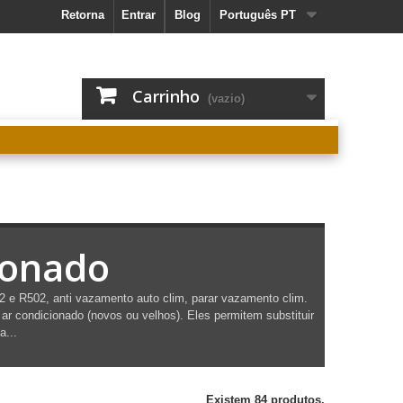
Retorna
Entrar
Blog
Português PT
Carrinho
(vazio)
ionado
2 e R502, anti vazamento auto clim, parar vazamento clim.
r condicionado (novos ou velhos). Eles permitem substituir
a...
Existem 84 produtos.