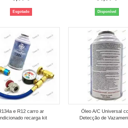
Esgotado
Disponível
R134a e R12 carro ar
Óleo A/C Universal c
ndicionado recarga kit
Detecção de Vazamen