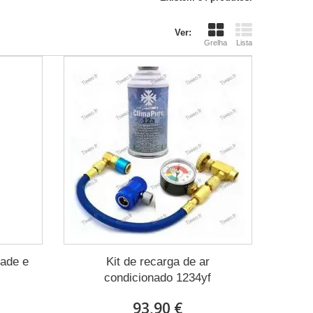
Ver:
Grelha
Lista
dade e
Kit de recarga de ar
condicionado 1234yf
93,90 €