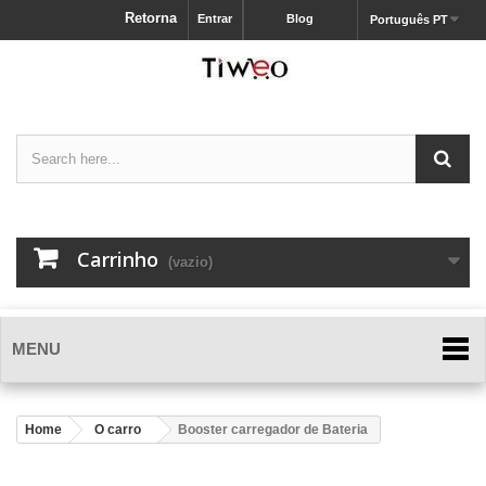
Retorna
Entrar
Blog
Português PT
Carrinho
(vazio)
MENU
Home
O carro
Booster carregador de Bateria