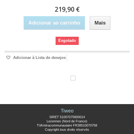
219,90 €
Adicionar ao carrinho
Mais
Esgotado
Adicionar à Lista de desejos
Tiweo
SIRET 51007075800014
Lezennes (Nord de France)
TVA intracommunautaire FR38510070758
Copyright tous droits réservés