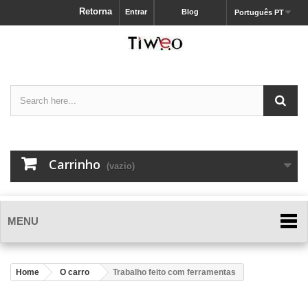
Retorna
Entrar
Blog
Português PT
Carrinho
(vazio)
MENU
Home
O carro
Trabalho feito com ferramentas