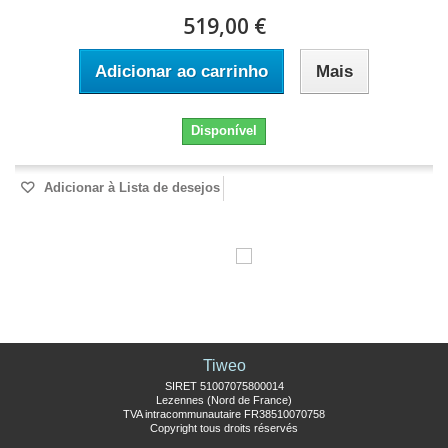
519,00 €
Adicionar ao carrinho
Mais
Disponível
Adicionar à Lista de desejos
Tiweo
SIRET 51007075800014
Lezennes (Nord de France)
TVA intracommunautaire FR38510070758
Copyright tous droits réservés