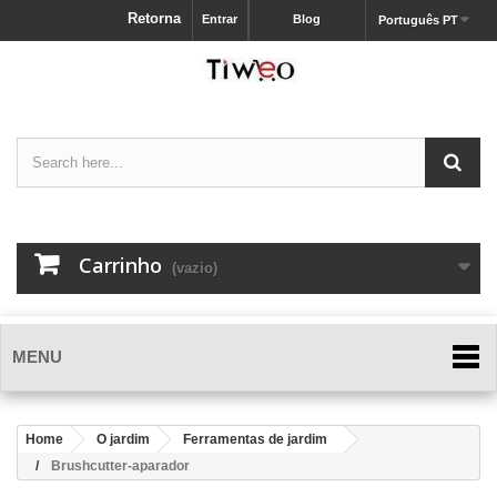
Retorna
Entrar
Blog
Português PT
Carrinho
(vazio)
MENU
Home
O jardim
Ferramentas de jardim
Brushcutter-aparador