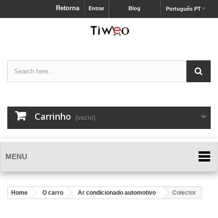
Retorna
Entrar
Blog
Português PT
Carrinho
(vazio)
MENU
Home
O carro
Ar condicionado automotivo
Colector