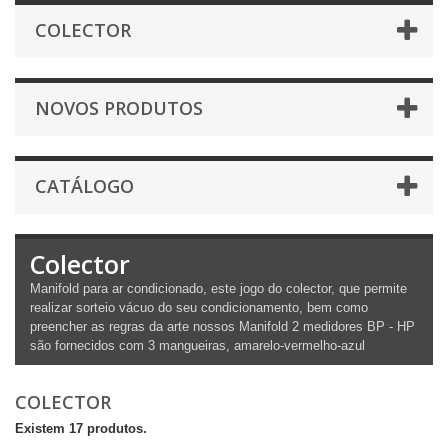
COLECTOR
NOVOS PRODUTOS
CATÁLOGO
Colector
Manifold para ar condicionado, este jogo do colector, que permite
realizar sorteio vácuo do seu condicionamento, bem como
preencher as regras da arte nossos Manifold 2 medidores BP - HP
são fornecidos com 3 mangueiras, amarelo-vermelho-azul
COLECTOR
Existem 17 produtos.