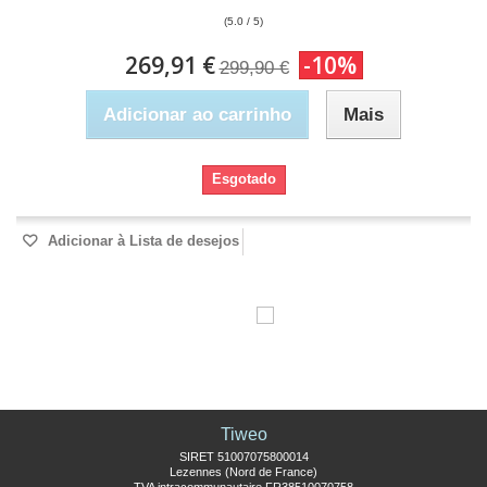
(5.0 / 5)
269,91 €
-10%
299,90 €
Adicionar ao carrinho
Mais
Esgotado
Adicionar à Lista de desejos
Tiweo
SIRET 51007075800014
Lezennes (Nord de France)