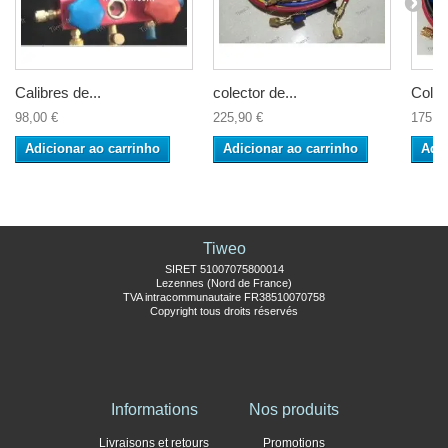
Calibres de...
colector de...
Colec
98,00 €
225,90 €
175,9
Adicionar ao carrinho
Adicionar ao carrinho
Adic
Tiweo
SIRET 51007075800014
Lezennes (Nord de France)
TVA intracommunautaire FR38510070758
Copyright tous droits réservés
Informations
Nos produits
Livraisons et retours
Promotions