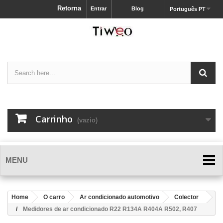
Retorna
Entrar
Blog
Português PT
Carrinho
(vazio)
MENU
Home
O carro
Ar condicionado automotivo
Colector
Medidores de ar condicionado R22 R134A R404A R502, R407