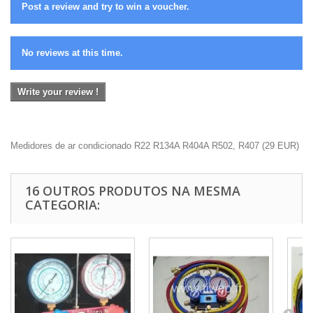
Post a review and try to win a voucher.
No reviews at this time.
Write your review !
Medidores de ar condicionado R22 R134A R404A R502, R407
(
29
EUR
)
16 OUTROS PRODUTOS NA MESMA
CATEGORIA: