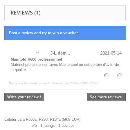
REVIEWS (1)
Post a review and try to win a voucher.
J-L dem...
2021-05-14
5
/
5
Manifold R600 professionnel
Matériel professionnel, avec Mastercool on est certain d'avoir de
la qualité
(
0
)
(
0
)
This review has been posted for
Coletor para R600a, R290, R134a
Write your review !
See more reviews
Coletor para R600a, R290, R134a
(
59.9
EUR
)
5
/
5
-
1
ratings -
1
advices