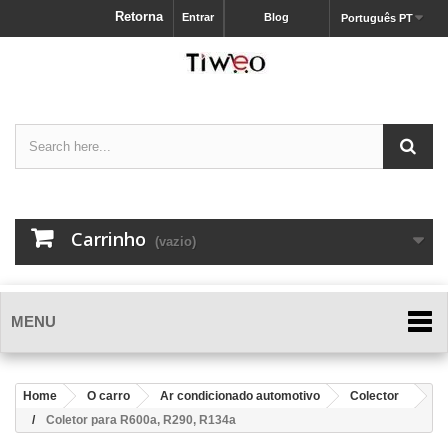
Retorna
Entrar
Blog
Português PT
Carrinho
(vazio)
MENU
Home
O carro
Ar condicionado automotivo
Colector
Coletor para R600a, R290, R134a