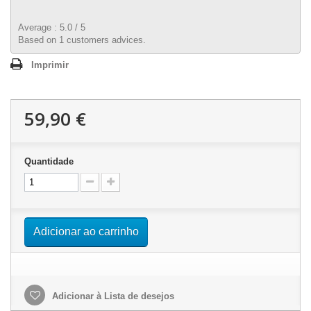
Average :
5.0
/
5
Based on
1
customers advices.
Imprimir
59,90 €
Quantidade
Adicionar ao carrinho
Adicionar à Lista de desejos