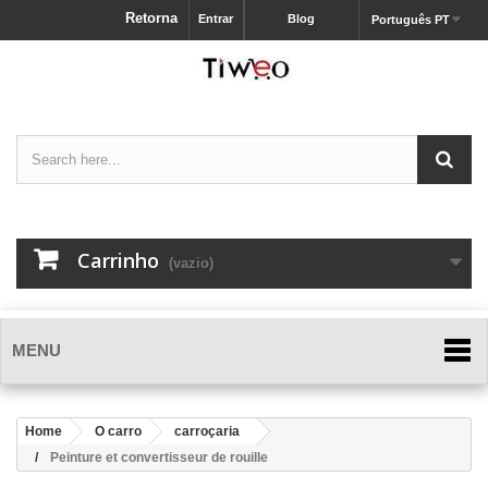
Retorna
Entrar
Blog
Português PT
Carrinho
(vazio)
MENU
Home
O carro
carroçaria
Peinture et convertisseur de rouille