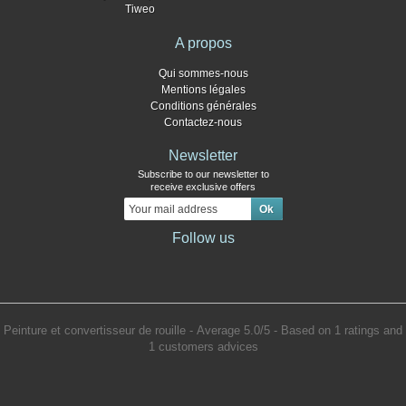
Tiweo
A propos
Qui sommes-nous
Mentions légales
Conditions générales
Contactez-nous
Newsletter
Subscribe to our newsletter to
receive exclusive offers
Follow us
Peinture et convertisseur de rouille
- Average
5.0
/
5
- Based on
1
ratings and
1
customers advices