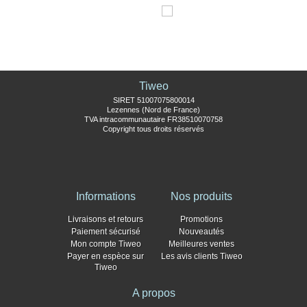
Tiweo
SIRET 51007075800014
Lezennes (Nord de France)
TVA intracommunautaire FR38510070758
Copyright tous droits réservés
Informations
Nos produits
Livraisons et retours
Promotions
Paiement sécurisé
Nouveautés
Mon compte Tiweo
Meilleures ventes
Payer en espèce sur
Les avis clients Tiweo
Tiweo
A propos