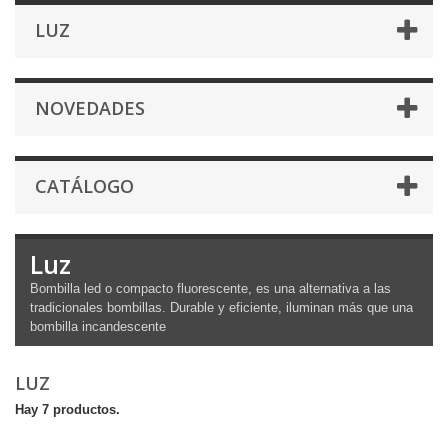
LUZ
NOVEDADES
CATÁLOGO
Luz
Bombilla led o compacto fluorescente, es una alternativa a las
tradicionales bombillas. Durable y eficiente, iluminan más que una
bombilla incandescente
LUZ
Hay 7 productos.