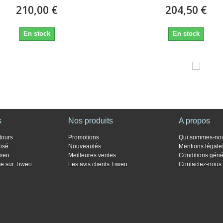
210,00 €
204,50 €
En stock
En stock
s
Nos produits
A propos
tours
Promotions
Qui sommes-no
isé
Nouveautés
Mentions légale
weo
Meilleures ventes
Conditions géné
e sur Tiweo
Les avis clients Tiweo
Contactez-nous