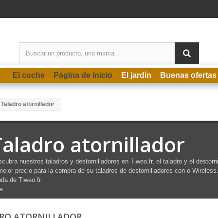
El coche
Página de inicio
El jardín
Buenas ofertas
Taladro atornillador
Taladro atornillador
cubra nuestros taladros y destornilladores en Tiweo.fr, el taladro y el destor
mejor precio para la compra de su
taladros de
destornilladores con o
Wireless
nda de Tiweo.fr.
s
RO ATORNILLADOR