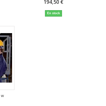
194,50 €
En stock
 w