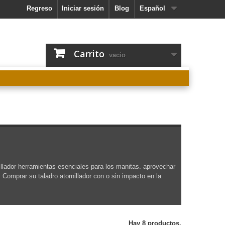
Regreso
Iniciar sesión
Blog
Español
Carrito
vacío
nillador herramientas esenciales para los manitas.
aprovechar
.
Comprar su
taladro atornillador
con o sin impacto en la
Hay 8 productos.