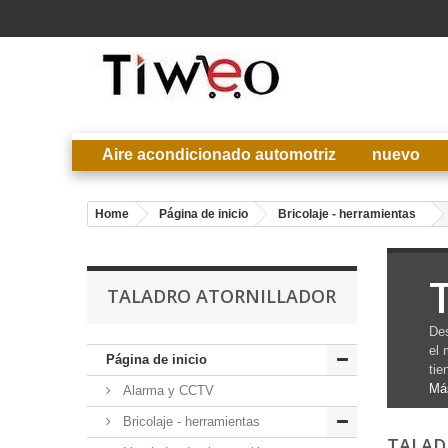
Aire acondicionado automotriz
nuevo
Home
Página de inicio
Bricolaje - herramientas
TALADRO ATORNILLADOR
Des
el 
Página de inicio
tie
Má
Alarma y CCTV
Bricolaje - herramientas
TALAD