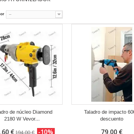
por
--
adro de núcleo Diamond
Taladro de impacto 6
2180 W Vevor...
descuento
,60 €
-10%
79,00 €
194,00 €