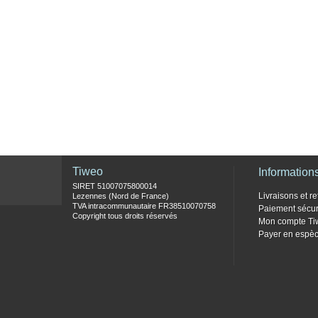
Tiweo
Information
SIRET 51007075800014
Livraisons et re
Lezennes (Nord de France)
TVA intracommunautaire FR38510070758
Paiement sécur
Copyright tous droits réservés
Mon compte Ti
Payer en espèc