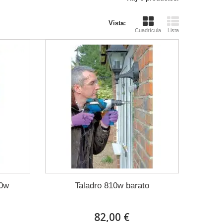
Vista:
Cuadrícula
Lista
00w
Taladro 810w barato
82,00 €