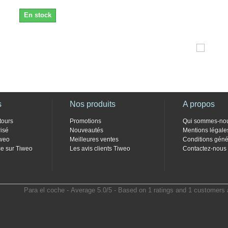
En stock
s
Nos produits
A propos
tours
Promotions
Qui sommes-no
isé
Nouveautés
Mentions légale
weo
Meilleures ventes
Conditions géné
e sur Tiweo
Les avis clients Tiweo
Contactez-nous
Para el coche
- Average
5.0
/
5
- Based on
1
ratings and
1
customers 