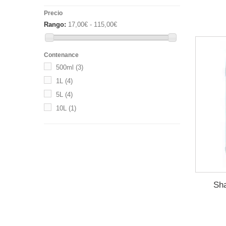
Precio
Rango:
17,00€ - 115,00€
Contenance
500ml
(3)
1L
(4)
5L
(4)
10L
(1)
Sha