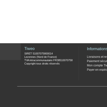
Tiweo
Information
SIRET 51007075800014
Livraisons et re
Lezennes (Nord de France)
TVA intracommunautaire FR38510070758
Paiement sécur
Copyright tous droits réservés
Mon compte Ti
Payer en espèc