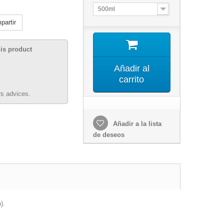
500ml
artir
his product
Añadir al
carrito
s advices.
Añadir a la lista
de deseos
).