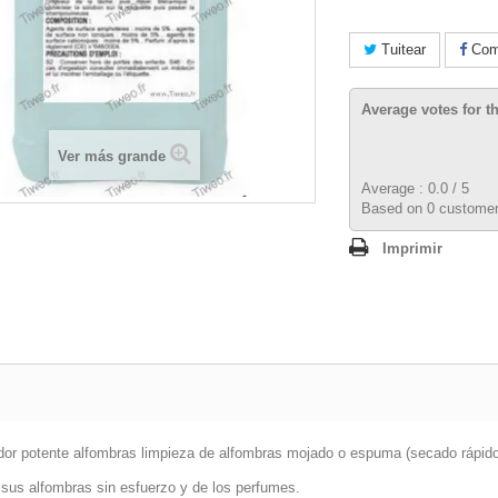
Tuitear
Comp
Average votes for t
Ver más grande
Average :
0.0
/
5
Based on
0
customer
Imprimir
dor potente alfombras limpieza de alfombras mojado o espuma (secado rápido
 sus alfombras sin esfuerzo y de los perfumes.