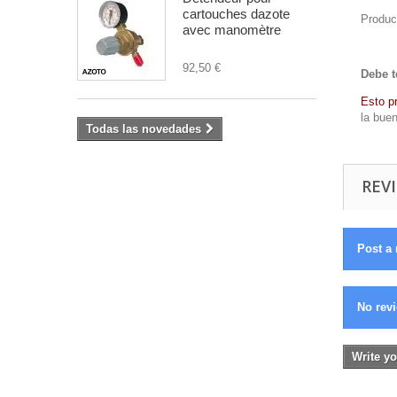
cartouches dazote
Produc
avec manomètre
92,50 €
Debe t
Esto p
la buen
Todas las novedades
REVI
Post a 
No revi
Write yo