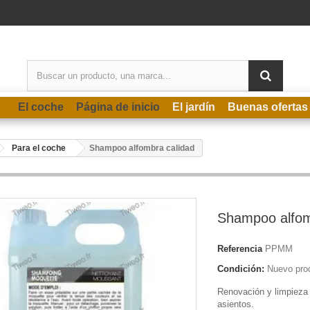
El coche
Página de inicio
El jardín
Buenas ofertas
Para el coche
Shampoo alfombra calidad
Shampoo alfom
Referencia
PPMM
Condición:
Nuevo pro
Renovación y limpieza
asientos.