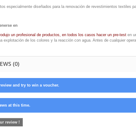
tos especialmente diseñados para la renovación de revestimientos textiles pa
enerse en
rodujo un profesional de productos, en todos los casos hacer un pre-test
en un
a explotación de los colores y la reacción con agua. Antes de cualquier opera
EWS (0)
review and try to win a voucher.
ews at this time.
ur review !