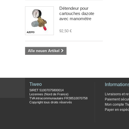
Détendeur pour
cartouches dazote
avec manomètre
92,50 €
Alle neuen Artikel
Tiweo
Information
SIRET 51007075800014
Livraisons et re
Lezennes (Nord de France)
TVA intracommunautaire FR38510070758
Paiement sécur
Copyright tous droits réservés
Mon compte Ti
Payer en espèc