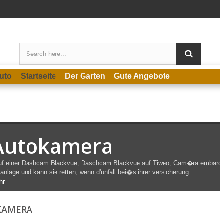
uto
Startseite
Der Garten
Gute Angebote
Autokamera
uf einer Dashcam Blackvue, Daschcam Blackvue auf Tiweo, Cam�ra embar
nlage und kann sie retten, wenn d'
unfall bei�s ihrer versicherung
hr
KAMERA