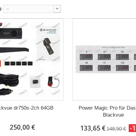
g
--
ckvue dr750s-2ch 64GB
Power Magic Pro für Da
Blackvue
250,00 €
133,65 €
-
148,50 €