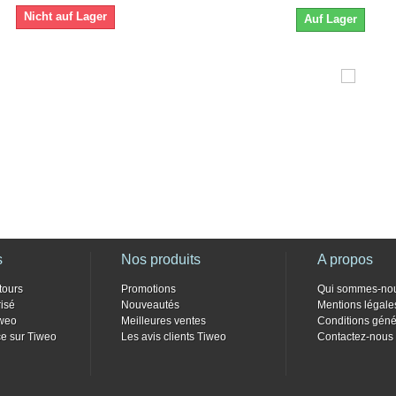
Nicht auf Lager
Auf Lager
s
Nos produits
A propos
tours
Promotions
Qui sommes-no
isé
Nouveautés
Mentions légale
weo
Meilleures ventes
Conditions géné
e sur Tiweo
Les avis clients Tiweo
Contactez-nous