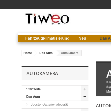
Fahrzeugklimatisierung
Neu
Das A
Home
Das Auto
Autokamera
AUTOKAMERA
Ka
d�a
Startseite
Me
Das Auto
Booster-Batterie-ladegerät
AUTO