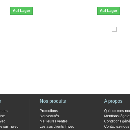
Auf Lager
Auf Lager
s
Nos produits
A propos
tours
Promotions
Qui sommes-no
isé
Nouveautés
Mentions légale
weo
Meilleures ventes
Conditions géné
e sur Tiweo
Les avis clients Tiweo
Contactez-nous