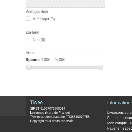
Verfügbarkeit
Auf Lager
(6)
Zustand
Neu
(6)
Preis
Spanne
9,00€ - 25,00€
Tiweo
Information
SIRET 51007075800014
Livraisons et re
Lezennes (Nord de France)
TVA intracommunautaire FR38510070758
Paiement sécur
Copyright tous droits réservés
Mon compte Ti
Payer en espèc