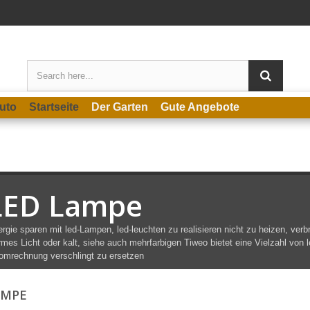
uto
Startseite
Der Garten
Gute Angebote
LED Lampe
rgie sparen mit led-Lampen, led-leuchten zu realisieren nicht zu heizen, verbr
mes Licht oder kalt, siehe auch mehrfarbigen Tiweo bietet eine Vielzahl von 
omrechnung verschlingt zu ersetzen
AMPE