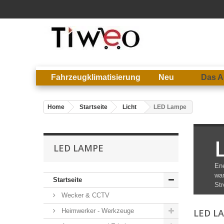
Fahrzeugklimatisierung
Neu
Das A
Home
Startseite
Licht
LED Lampe
LED LAMPE
Ene
war
Startseite
Str
Wecker & CCTV
Heimwerker - Werkzeuge
LED L